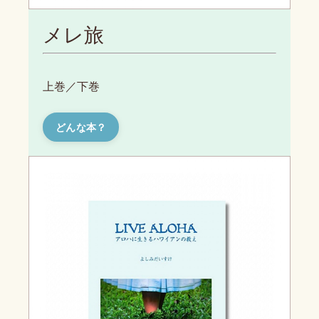
メレ旅
上巻／下巻
どんな本？